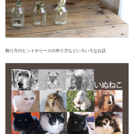
(
21
)
(
23
)
(
13
)
(
5
)
(
19
)
(
25
)
(
14
)
(
6
)
(
14
)
(
19
)
(
17
)
(
6
)
(
12
)
(
16
)
(
8
)
飾り方のヒントやリースの作り方などいろいろなお話
(
16
)
(
10
)
(
2
)