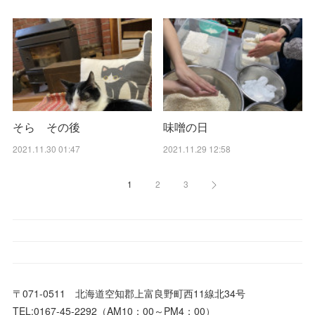
そら その後
味噌の日
2021.11.30 01:47
2021.11.29 12:58
1
2
3
〒071-0511 北海道空知郡上富良野町西11線北34号
TEL:0167-45-2292（AM10：00～PM4：00）