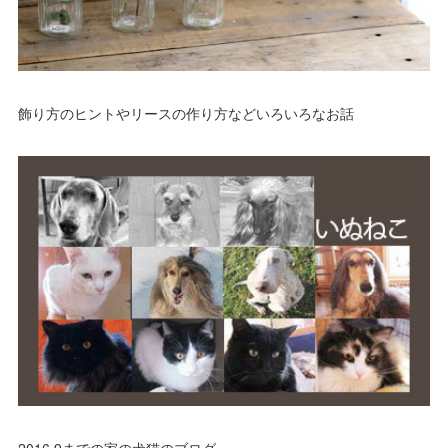
(
14
)
(
19
)
(
17
)
(
6
)
(
12
)
(
16
)
(
8
)
飾り方のヒントやリースの作り方などいろいろなお話
(
16
)
(
10
)
(
2
)