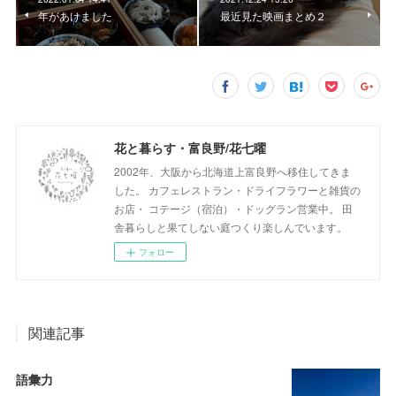
年があけました
最近見た映画まとめ２
花と暮らす・富良野/花七曜
2002年、大阪から北海道上富良野へ移住してきま
した。 カフェレストラン・ドライフラワーと雑貨の
お店・ コテージ（宿泊）・ドッグラン営業中。 田
舎暮らしと果てしない庭つくり楽しんでいます。
フォロー
関連記事
語彙力