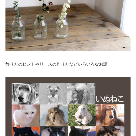
(
18
)
(
21
)
(
9
)
(
6
)
(
21
)
(
23
)
(
13
)
(
5
)
(
19
)
(
25
)
(
14
)
(
6
)
(
14
)
(
19
)
(
17
)
(
6
)
(
12
)
(
16
)
(
8
)
飾り方のヒントやリースの作り方などいろいろなお話
(
16
)
(
10
)
(
2
)