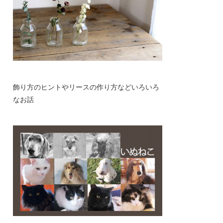
(
21
)
(
23
)
(
13
)
(
5
)
(
19
)
(
25
)
(
14
)
(
6
)
(
14
)
(
19
)
(
17
)
(
6
)
(
12
)
(
16
)
(
8
)
(
16
)
(
10
)
(
2
)
飾り方のヒントやリースの作り方などいろいろ
なお話