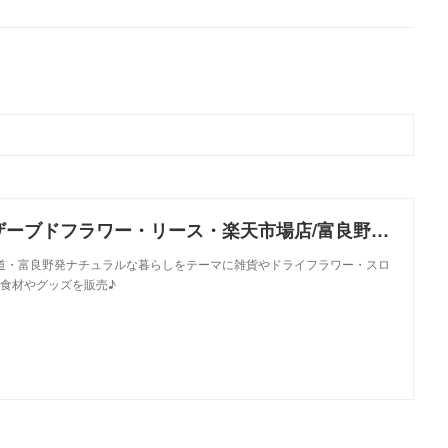
花七曜＊プリザーブドフラワー・リース・楽天市場店/富良野からお届けします♪
海道・富良野発ナチュラルな暮らしをテーマに雑貨やドライフラワー・スロ
食材やグッズを販売♪