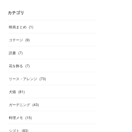
カテゴリ
映画まとめ
(
1
)
コテージ
(
9
)
読書
(
7
)
花を飾る
(
7
)
リース・アレンジ
(
73
)
犬猫
(
81
)
ガーデニング
(
43
)
料理メモ
(
15
)
シゴト
(
83
)