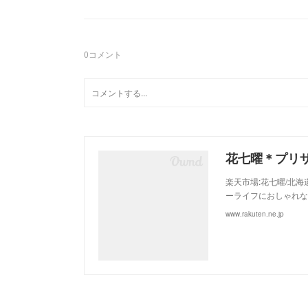
0
コメント
楽天市場:花七曜/北
ーライフにおしゃれな
www.rakuten.ne.jp