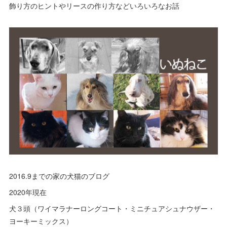
飾り方のヒントやリースの作り方などいろいろなお話
(
16
)
(
10
)
(
2
)
2016.9までの家の犬猫のブログ
2020年現在
犬３頭（ワイマラナーロングコート・ミニチュアシュナウザー・
ヨーキーミックス）