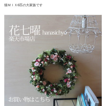
猫ＭＩＸ6匹の大家族です