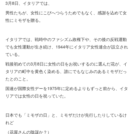
3月8日、イタリアでは、
男性たちが、女性にこびへつらうためでもなく、
感謝を込めて女
性にミモザを贈る。
イタリアでは、戦時中のファシズム政権下や、その後の反戦運動
でも女性運動が生き続け、1944年にイタリア女性連合が設立され
ている。
戦後初めての3月8日に女性の日をお祝いするのに選んだ花が、イ
タリアの町中を黄色く染める、誰にでもなじみのあるミモザだっ
たとのこと。
国連が国際女性デーを1975年に定めるよりもずっと前から、イタ
リアでは女性の日を祝っていた。
日本でも「ミモザの日」と、ミモザだけが先行したりしているけ
れど
（花屋さんの陰謀か？）