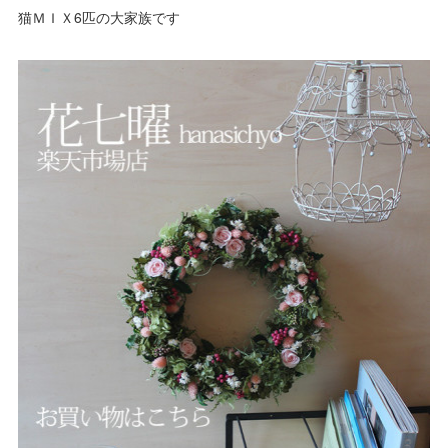
猫ＭＩＸ6匹の大家族です